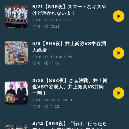
5/21【896夜】スマートなキスや
けど浮かれないよ！
2026-05-22 02:17:20
0
10:21
5/9【895夜】井上尚弥VS中谷潤
人総括！
2026-05-10 04:19:29
0
11:49
4/28【894夜】さぁ決戦、井上尚
也VS中谷潤人、井上拓真VS井岡
一翔！
2026-04-29 03:24:11
0
11:22
4/14【893夜】「行け、行ったら