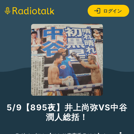
ログイン
5/9【895夜】井上尚弥VS中谷
潤人総括！