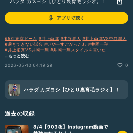
ハラダ カズヨシ【ひとり裏育毛ラジオ】！
アプリで聴く
#5/2東京ドーム
#井上尚弥
#中谷潤人
#井上尚弥VS中谷潤人
#瞬きできない試合
#いやーすごかったわ
#井岡一翔
#井上拓真VS井岡一翔
#井岡一翔スタイルを貫いた
#素晴らしい試合でした
...もっと読む
2026-05-10 04:19:29
0
ハラダ カズヨシ【ひとり裏育毛ラジオ】！
過去の収録
8/4【903夜】Instagram動画で