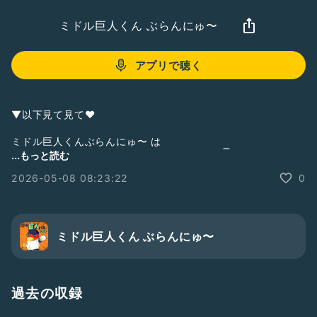
ミドル巨人くん ぶらんにゅ〜
アプリで聴く
▼以下見て見て❤︎
ミドル巨人くんぶらんにゅ〜 は
zaboのサポートポッドキャスト番組です。(③サポート)
...もっと読む
①メインポッドキャスト
2026-05-08 08:23:22
0
【シン野球トーク】
BaseBallCafe べかふぇ／
#べかふぇ
▼
https://podcasts.apple.com/jp/podcast/%E3%82%B7%E3
%83%B3%E9%87%8E%E7%90%83%E3%83%88%E3%83%
ミドル巨人くん ぶらんにゅ〜
BC%E3%82%AF-
baseballcafe%E3%81%B9%E3%81%8B%E3%81%B5%E3%
81%87/id1707783906
過去の収録
②サブポッドキャスト
今夜はマワシなしで・・・／
#ましなし