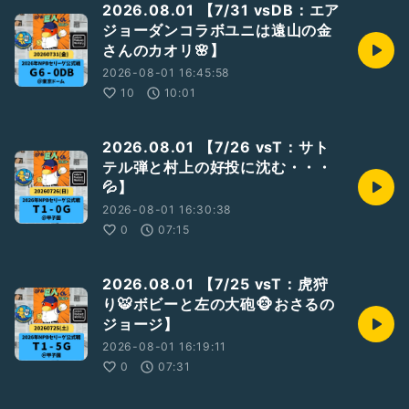
2026.08.01 【7/31 vsDB：エア
▼
ジョーダンコラボユニは遠山の金
https://open.spotify.com/show/5N12MhN3jET7WOIdWa
さんのカオリ🌸】
04YW?si=69Z98lncRIeUTg_5ZiTWbA
2026-08-01 16:45:58
④サポートポッドキャスト
10
10:01
もっと！週末のポッドキャスター
▼
https://stand.fm/channels/5f420a11907968e29deb63ee
2026.08.01 【7/26 vsT：サト
テル弾と村上の好投に沈む・・・
⑤声日記
💦】
zaboのマイクブルペン
▼
2026-08-01 16:30:38
https://listen.style/p/zabo06/czqzuiie
0
07:15
⑥アーカイブ特集
GiantsCastアーカイブ(年一更新)
2026.08.01 【7/25 vsT：虎狩
▼
り🐯ボビーと左の大砲🐵おさるの
https://podcasts.apple.com/jp/podcast/giantscast%E3%
ジョージ】
82%A2%E3%83%BC%E3%82%AB%E3%82%A4%E3%83%
96/id1743613308
2026-08-01 16:19:11
0
07:31
／
#巨人
／
#ジャイアンツ
／
#Giants
／
#G党
／
#前進