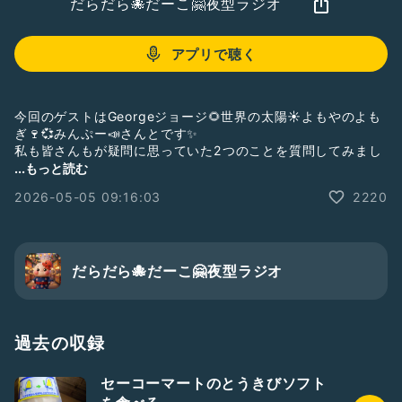
だらだら🐙だーこ🤗夜型ラジオ
アプリで聴く
今回のゲストはGeorgeジョージ🌻世界の太陽☀よもやのよも
ぎ🍷💞みんぷー📣さんとです✨
私も皆さんもが疑問に思っていた2つのことを質問してみまし
た👂✨
...もっと読む
※不快に思われる方もいると思います。注意して聞いて下さ
2026-05-05 09:16:03
2220
い。
｡.｡:+* ﾟ ゜ﾟ *+:｡.｡:+* ﾟ ゜ﾟ *+:｡.｡.｡:+*
ジョージの番組
#George🌻ジョージ🌻世界の太陽☀
#Radiotalk
@9c3Qf6wYIwCUV9j
だらだら🐙だーこ🤗夜型ラジオ
https://radiotalk.jp/program/168476
｡.｡:+* ﾟ ゜ﾟ *+:｡.｡:+* ﾟ ゜ﾟ *+:｡.｡.｡:+*
この番組は打ち合わせもなく思いついたことを話しているのを
聞いてもらう番組です😆いつでもゲストを募集しています🫴お
過去の収録
気軽にご連絡ください✨
#ゲストと一緒に配信
#雑談
#だらだら雑談
#2人組
セーコーマートのとうきびソフト
#Radiotalk