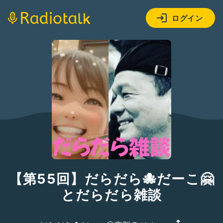
ログイン
【第55回】だらだら🐙だーこ🤗
とだらだら雑談