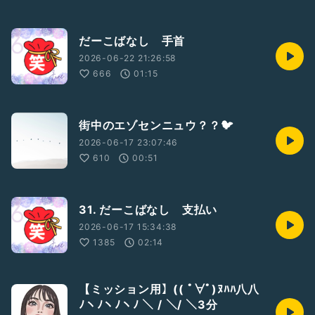
だーこばなし 手首
2026-06-22 21:26:58
666
01:15
街中のエゾセンニュウ？？🐦
2026-06-17 23:07:46
610
00:51
31. だーこばなし 支払い
2026-06-17 15:34:38
1385
02:14
【ミッション用】(( ﾟ∀ﾟ)ﾇﾊﾊ八八
ﾉヽﾉヽﾉヽﾉ ＼ / ＼/ ＼3分