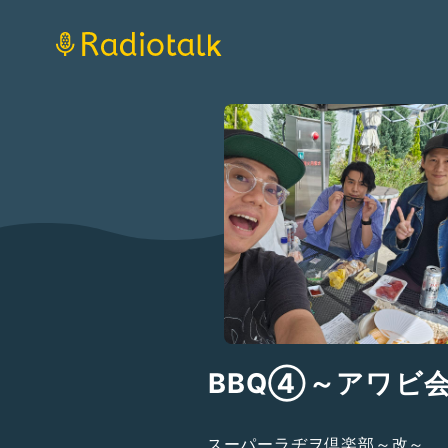
BBQ➃～アワビ
スーパーラヂヲ倶楽部～改～