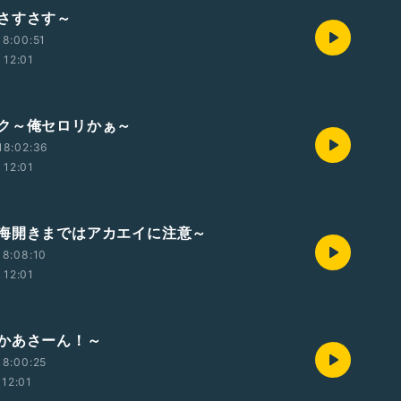
さすさす～
8:00:51
12:01
ク～俺セロリかぁ～
18:02:36
12:01
海開きまではアカエイに注意～
18:08:10
12:01
かあさーん！～
18:00:25
12:01