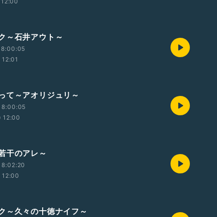
12:00
ク～石井アウト～
18:00:05
12:01
って～アオリジュリ～
18:00:05
12:00
若干のアレ～
18:02:20
12:00
ク～久々の十徳ナイフ～