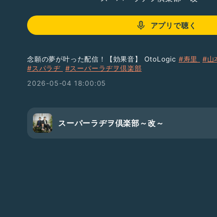
アプリで聴く
念願の夢が叶った配信！【効果音】 OtoLogic
#寿里
#山
#スパラヂ
#スーパーラヂヲ倶楽部
2026-05-04 18:00:05
スーパーラヂヲ倶楽部～改～