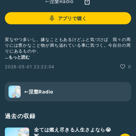
⇽涅槃Radio
アプリで聴く
変なやつ多いし、嫌なこともあるけどふと気づけば 我々の周
りには豊かなこと物が満ち溢れている事に気づく。今自分の周
りにあるものや、
身近に存在しくれているもに感謝すると不思議に幸せホルモン
...もっと読む
少し出るで！これがワイのラジオ🌈🌈🌈🌈
2026-05-01 22:22:04
0
⇽涅槃Radio
過去の収録
全ては燃え尽きる人生さよなら😭