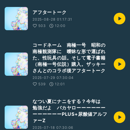
アフタートーク
2025-08-28 01:17:31
503
12:00
コードネーム 南極一号 昭和の
南極観測隊に 曖昧な形で運ばれ
た、性玩具の話。そして電子書籍
（南極一号伝説）購入。ザッキー
さんとのコラボ後アフタートーク
2025-07-29 07:30:04
539
12:01
なつい夏にナニをする？今年は
勉強だよ バカヤローーーーーー
ーーーーーーPLUS+尿酸値アルフ
ァーZ
2025-07-18 07:30:06