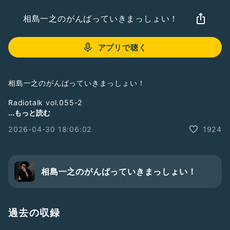
相島一之のがんばっていきまっしょい！
アプリで聴く
相島一之のがんばっていきまっしょい！
Radiotalk vol.055-2
...もっと読む
『The Blues Jumpers 3/4 （4分の3）先週に引き続きセッシ
2026-04-30 18:06:02
1924
ョン！』②
前回に引き続き
相島一之のがんばっていきまっしょい！
明大前のバーリブリにて
https://www.cafebarlivre.com
過去の収録
The Blues Jumpers 3/4