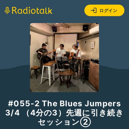
ログイン
#055-2 The Blues Jumpers
3/4 （4分の3）先週に引き続き
セッション②