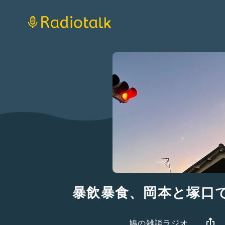
暴飲暴食、岡本と塚口
鳩の雑談ラジオ