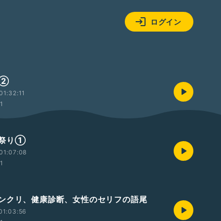
ログイン
く②
1:32:11
01
祭り①
01:07:08
01
ンクリ、健康診断、女性のセリフの語尾
01:03:56