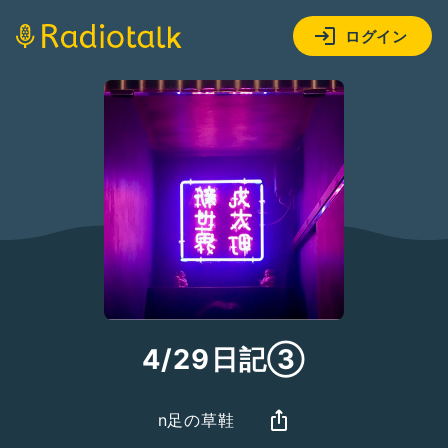
ログイン
4/29日記③
n足の草鞋