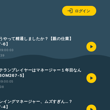
ログイン
うやって精通しましたか？【親の仕業】
7-6】
19:00:03
:39
テランプレイヤーはマネージャー１年目なん
OM267-5】
19:00:05
:08
レイングマネージャー、ムズすぎん…？
7-4】