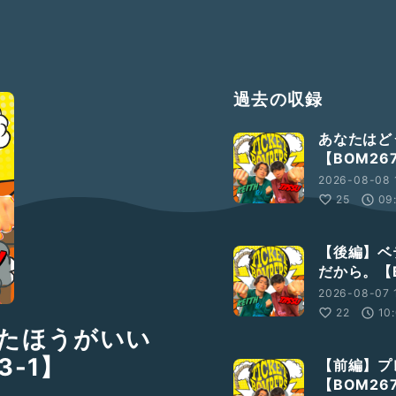
過去の収録
あなたはど
【BOM26
2026-08-08 
25
09
【後編】ベ
だから。【B
2026-08-07 
22
10
たほうがいい
3-1】
【前編】プ
【BOM26