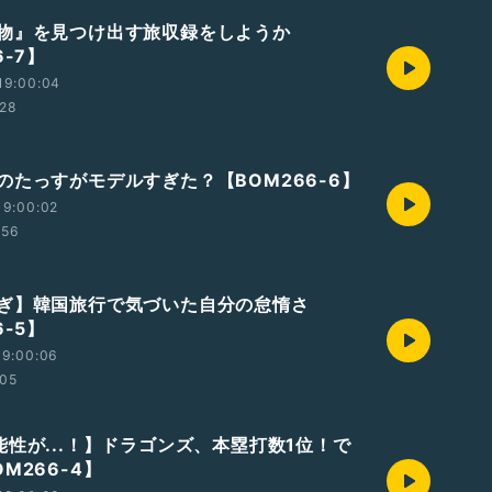
物』を見つけ出す旅収録をしようか
6-7】
19:00:04
:28
のたっすがモデルすぎた？【BOM266-6】
19:00:02
:56
ぎ】韓国旅行で気づいた自分の怠惰さ
6-5】
19:00:06
:05
能性が...！】ドラゴンズ、本塁打数1位！で
M266-4】