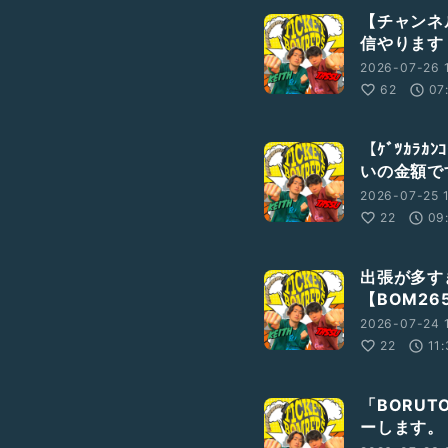
【チャンネ
信やります！
2026-07-26 
62
07
【ｹﾞﾂｶﾗ
いの金額です
2026-07-25 
22
09
出張が多す
【BOM26
2026-07-24 
22
11
「BORU
ーします。