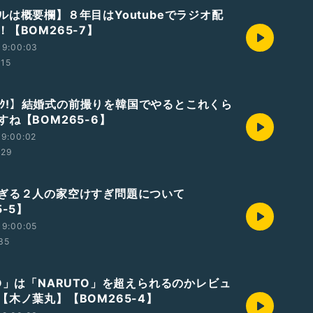
ルは概要欄】８年目はYoutubeでラジオ配
【BOM265-7】
19:00:03
:15
ｶﾝｺｸ!】結婚式の前撮りを韓国でやるとこれくら
ね【BOM265-6】
19:00:02
:29
ぎる２人の家空けすぎ問題について
5-5】
19:00:05
:35
TO」は「NARUTO」を超えられるのかレビュ
【木ノ葉丸】【BOM265-4】