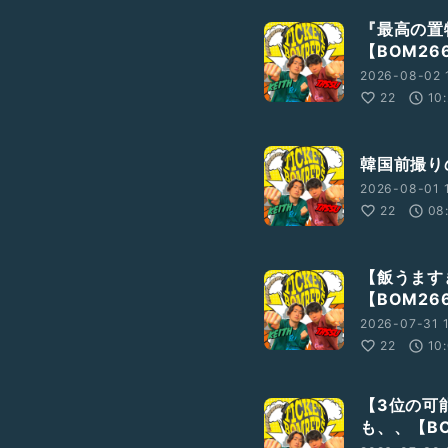
『最高の置
【BOM26
2026-08-02 
22
10
韓国前撮り
2026-08-01 
22
08
【飯うます
【BOM26
2026-07-31 
22
10
【3位の可
も、、【BO