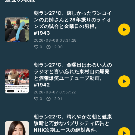
#ヨミフケジェルチャ
#ジェイコブキプリモ
朝ラン27℃。嬉しかったワンコイ
#ハーフマラソン日本記録
ンのお姉さんと28年振りのライオ
#夢
ンズの試合と金曜日の男根。
#500円玉
#匂い
#1943
#女子大生
2026-08-08 08:31:28
#デート
0
12:00
朝ラン27℃。金曜日はわるい人の
ラジオと言い忘れた東村山の爆発
と酒鬱爆笑ユーチューブ動画。
#1942
2026-08-07 07:57:22
0
12:01
朝ラン22℃。晴れやかな朝と健康
診断と巧妙なパブリシティ広告と
NHK次期エースの絶対条件。