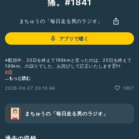
痛。#1841
まちゅうの「毎日走る男のラジオ」
アプリで聴く
※配信中、20日を終えて199kmと言ったのは、25日を終えて
199km、の誤りでした。お詫びして訂正いたします👂ｸｲ
#雨
#二度寝
...もっと読む
#ランニング
2026-04-27 20:16:44
1907
#筋肉痛
#還暦
#寄る年波
#たけちゃん
#月間走行距離
まちゅうの「毎日走る男のラジオ」
#マラソン
#ロンドンマラソン
#世界新記録
#セバスチャンサウェ
過去の収録