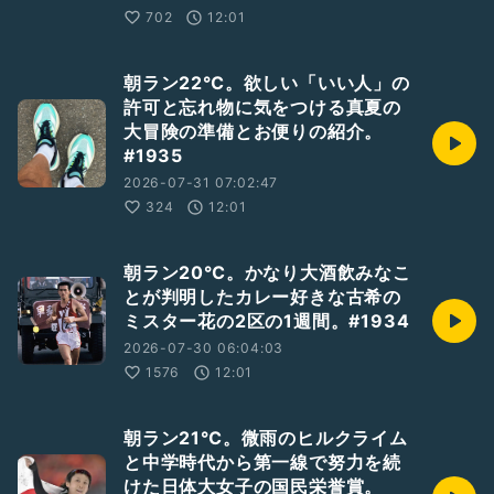
702
12:01
朝ラン22℃。欲しい「いい人」の
許可と忘れ物に気をつける真夏の
大冒険の準備とお便りの紹介。
#1935
2026-07-31 07:02:47
324
12:01
朝ラン20℃。かなり大酒飲みなこ
とが判明したカレー好きな古希の
ミスター花の2区の1週間。#1934
2026-07-30 06:04:03
1576
12:01
朝ラン21℃。微雨のヒルクライム
と中学時代から第一線で努力を続
けた日体大女子の国民栄誉賞。