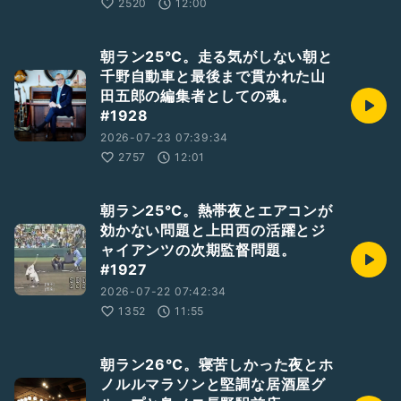
2520
12:00
朝ラン25℃。走る気がしない朝と
千野自動車と最後まで貫かれた山
田五郎の編集者としての魂。
#1928
2026-07-23 07:39:34
2757
12:01
朝ラン25℃。熱帯夜とエアコンが
効かない問題と上田西の活躍とジ
ャイアンツの次期監督問題。
#1927
2026-07-22 07:42:34
1352
11:55
朝ラン26℃。寝苦しかった夜とホ
ノルルマラソンと堅調な居酒屋グ