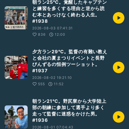
朝ラン25℃。覚醒したキャプテン
と練習を多くする理由と逆から読
む本とあっけなく終わる人生。
#1938
2026-08-03 07:41:31
836
12:00
夕方ラン29℃。監督の有難い教え
と会社の夏まつりイベントと長野
びんずるの恒例ツーショット。
#1937
2026-08-02 19:21:10
555
11:52
朝ラン21℃。野尻寮から大学陸上
部の朝練に参加して選手より多く
走って監督に迷惑をかけた男。
#1936
2026-08-01 07:04:43