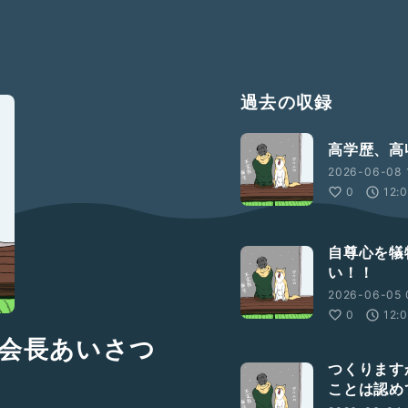
過去の収録
高学歴、高
2026-06-08 
0
12:
自尊心を犠
い！！
2026-06-05 
0
12:
会長あいさつ
つくります
ことは認め