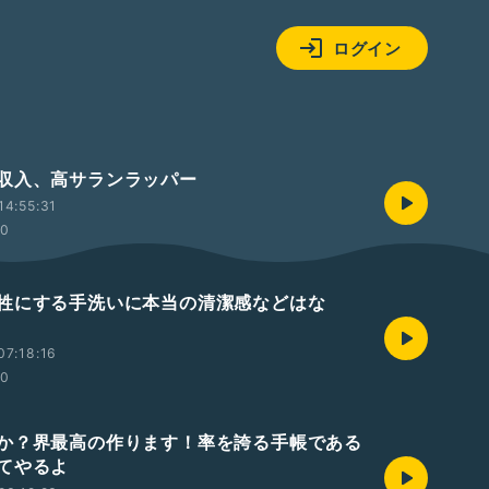
ログイン
収入、高サランラッパー
14:55:31
00
牲にする手洗いに本当の清潔感などはな
07:18:16
00
か？界最高の作ります！率を誇る手帳である
てやるよ