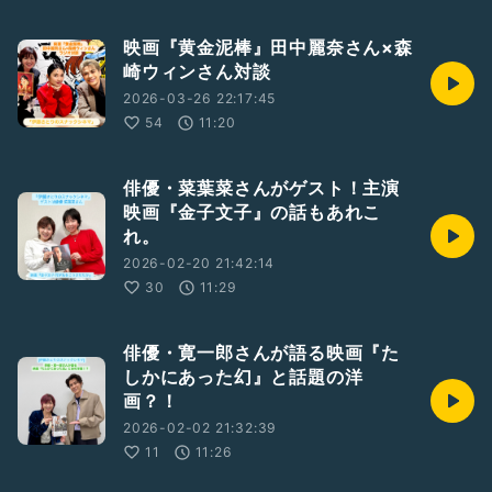
映画『黄金泥棒』田中麗奈さん×森
崎ウィンさん対談
2026-03-26 22:17:45
54
11:20
俳優・菜葉菜さんがゲスト！主演
映画『金子文子』の話もあれこ
れ。
2026-02-20 21:42:14
30
11:29
俳優・寛一郎さんが語る映画『た
しかにあった幻』と話題の洋
画？！
2026-02-02 21:32:39
11
11:26