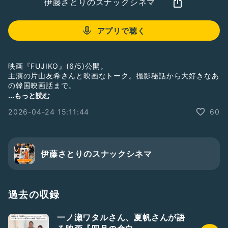
伊藤さとりのスナックシネマ
アプリで聴く
映画『FUJIKO』(6/5)公開。
主演の片山友希さんと映画なトーク。撮影秘話から大好きなあ
の韓国映画話まで。
連動のotocoto記事は公開日辺りに。合わせて読んでください
...もっと読む
な。
2026-04-24 15:11:44
60
#片山友希
#映画トーク
#映画鑑賞
#FUJIKO
#女優
伊藤さとりのスナックシネマ
過去の収録
一ノ瀬ワタルさん、夏帆さんが語