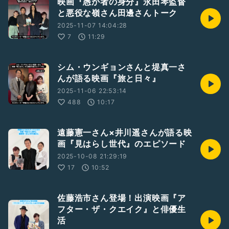
映画『愚か者の身分』永田琴監督
と悪役な嶺さん田邊さんトーク
2025-11-07 14:04:28
7
11:29
シム・ウンギョンさんと堤真一さ
んが語る映画『旅と日々』
2025-11-06 22:53:14
488
10:17
遠藤憲一さん×井川遥さんが語る映
画『見はらし世代』のエピソード
2025-10-08 21:29:19
17
10:52
佐藤浩市さん登場！出演映画『ア
フター・ザ・クエイク』と俳優生
活