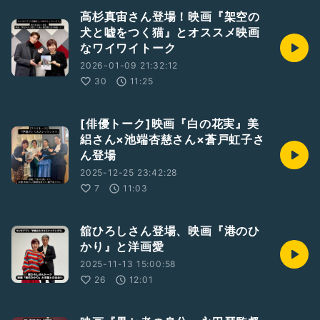
高杉真宙さん登場！映画『架空の
犬と嘘をつく猫』とオススメ映画
なワイワイトーク
2026-01-09 21:32:12
30
11:25
[俳優トーク]映画『白の花実』美
絽さん×池端杏慈さん×蒼戸虹子さ
ん登場
2025-12-25 23:42:28
7
11:03
舘ひろしさん登場、映画『港のひ
かり』と洋画愛
2025-11-13 15:00:58
26
12:01