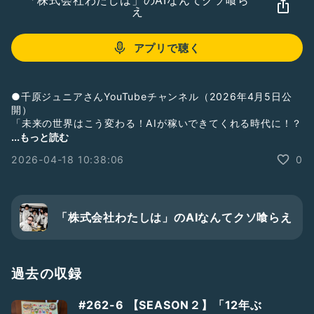
「株式会社わたしは」のAIなんてクソ喰ら
え
アプリで聴く
●千原ジュニアさんYouTubeチャンネル（2026年4月5日公
開）
「未来の世界はこう変わる！AIが稼いできてくれる時代に！？
大喜利AI発案者・竹之内大輔さんと話したら凄く興味深い話が
...もっと読む
聞けた！！」
2026-04-18 10:38:06
0
https://youtu.be/4eLJA3nPsHo?si=AAQI5ItCBwVuknEh
●259（2026年3月1日収録・4月4日公開）
「資本主義研究、大喜利AIとabc予想と量子エンタングルメン
ト、株式会社わたしは廃業秘話」(2時間46分15秒)
「株式会社わたしは」のAIなんてクソ喰らえ
https://youtu.be/tZRfUAvLUJY?si=2odQhNdigcxCd0sq
●Instagramの投稿の解説
https://www.instagram.com/daisuke_takenouchi
過去の収録
#AI
#人工知能
#サブカル
#262-6 【SEASON２】「12年ぶ
感想&リクエストはこちら