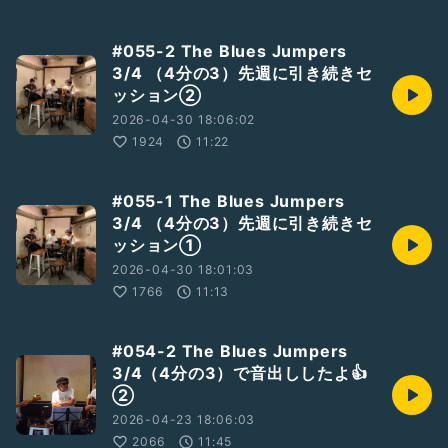
#055-2 The Blues Jumpers
3/4 （4分の3）先週に引き続きセ
ッション②
2026-04-30 18:06:02
1924
11:22
#055-1 The Blues Jumpers
3/4 （4分の3）先週に引き続きセ
ッション①
2026-04-30 18:01:03
1766
11:13
#054-2 The Blues Jumpers
3/4（4分の3）で音出ししたよ👍
②
2026-04-23 18:06:03
2066
11:45