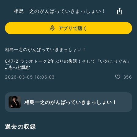
相島一之のがんばっていきまっしょい！
アプリで聴く
相島一之のがんばっていきまっしょい！
047-2 ラジオトーク2年ぶりの復活！そして『いのこりぐみ』
②
...もっと読む
2026-03-05 18:06:03
356
2024年４月17日からおよそ2年ぶりにラジオトークの配信を
開始します！
今回からアシスタントとしてあいじまの長年の友人ひろみちゃ
んを迎えて、パワーアップしてお送りします。
相島一之のがんばっていきまっしょい！
なんて言ってますが、気楽に楽しくお送りしていくつもりです
ので、みなさまも楽に聴いてくださいね。
過去の収録
ではでは！お楽しみください😊