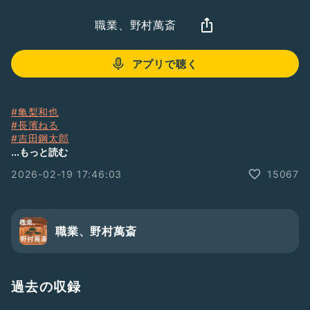
職業、野村萬斎
アプリで聴く
#亀梨和也
#長濱ねる
#吉田鋼太郎
#おっさんずラブ
...もっと読む
#ストーブリーグ
2026-02-19 17:46:03
15067
#瑠東東一郎
職業、野村萬斎
過去の収録