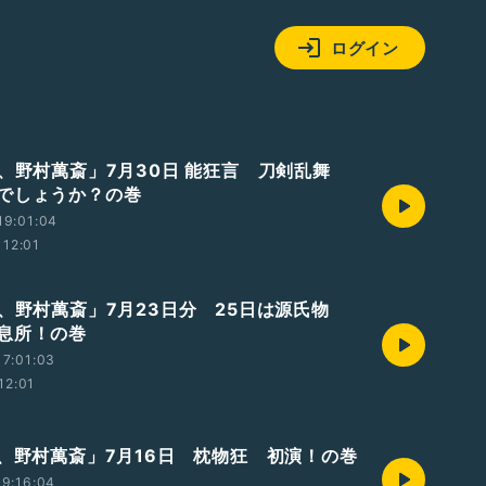
ログイン
業、野村萬斎」7月30日 能狂言 刀剣乱舞
でしょうか？の巻
19:01:04
12:01
業、野村萬斎」7月23日分 25日は源氏物
息所！の巻
7:01:03
12:01
業、野村萬斎」7月16日 枕物狂 初演！の巻
9:16:04