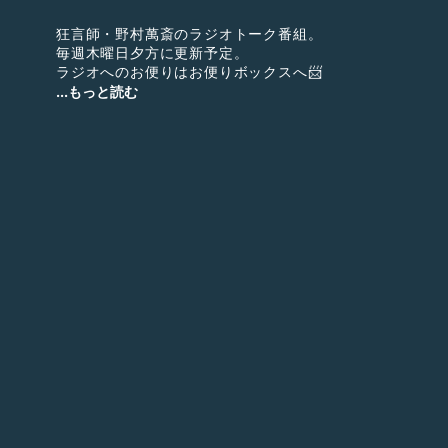
狂言師・野村萬斎のラジオトーク番組。
毎週木曜日夕方に更新予定。
ラジオへのお便りはお便りボックスへ📨
...もっと読む
※前「シス・カンパニーの愉快なラジオ」。
⭐︎スケジュールの都合上等で配信をお休みさせて頂く場合
⭐︎頂いたお便りは番組内で全部ご紹介出来るとは限りませ
⭐︎アーカイブも含め、いつでも・どこでも・何度でもお聴
万作の会
http://www.mansaku.co.jp/
万作の会ファンクラブ「yoiya2（よいやよいや）」
http