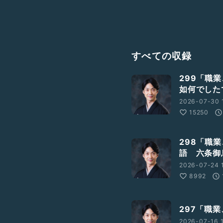
すべての収録
299「職
如何でした
2026-07-30 
15250
298「職
語 六条御
2026-07-24 1
8992
297「職
2026-07-16 1