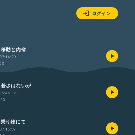
ログイン
・移動と内省
07:14:29
:00
回・若さはないが
05:46:12
:20
・乗り物にて
07:15:59