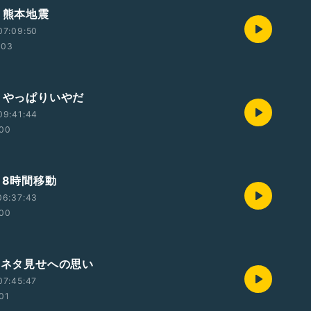
・熊本地震
07:09:50
:03
回・やっぱりいやだ
09:41:44
:00
・8時間移動
06:37:43
:00
回・ネタ見せへの思い
07:45:47
:01