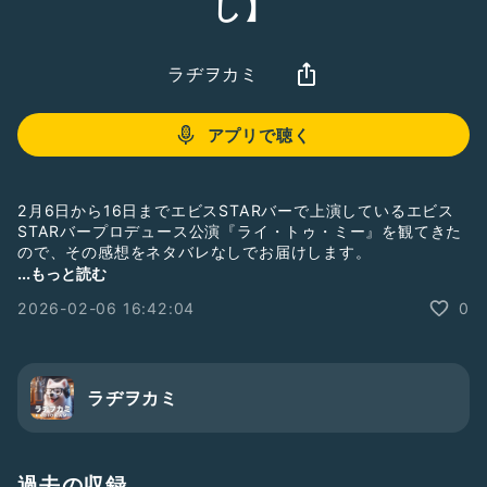
し】
ラヂヲカミ
アプリで聴く
2月6日から16日までエビスSTARバーで上演しているエビス
STARバープロデュース公演『ライ・トゥ・ミー』を観てきた
ので、その感想をネタバレなしでお届けします。
...もっと読む
▼公演情報
2026-02-06 16:42:04
0
https://x.com/ebisustarbar_p/status/201385969774978
6723
Song: heal me. - 茶葉のぎか
Music provided by 茶葉のぎかの音屋
ラヂヲカミ
#観劇トーク
過去の収録