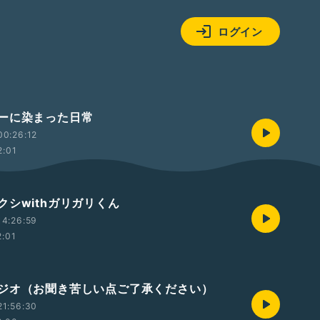
ログイン
ーに染まった日常
00:26:12
2:01
クシwithガリガリくん
14:26:59
2:01
ジオ（お聞き苦しい点ご了承ください）
21:56:30