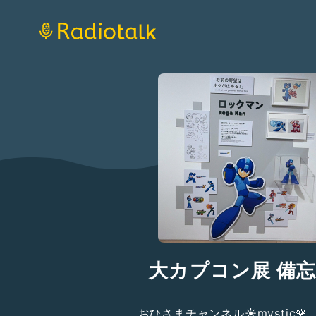
大カプコン展 備
おひさまチャンネル☀️mystic🌹