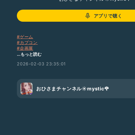
アプリで聴く
#ゲーム
#カプコン
#企画展
#バイオハザード
...もっと読む
#ストリートファイター
2026-02-03 23:35:01
#モンスターハンター
#デビルメイクライ
#逆転裁判
ごめん東京の開催は23日までやるみたい😂！
おひさまチャンネル☀️mystic🌹
ぜひ行ってみてねー