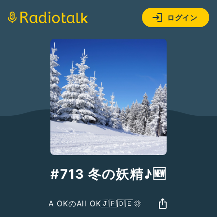
ログイン
#713 冬の妖精♪🆕
A OKのAll OK🇯🇵🇩🇪🌞