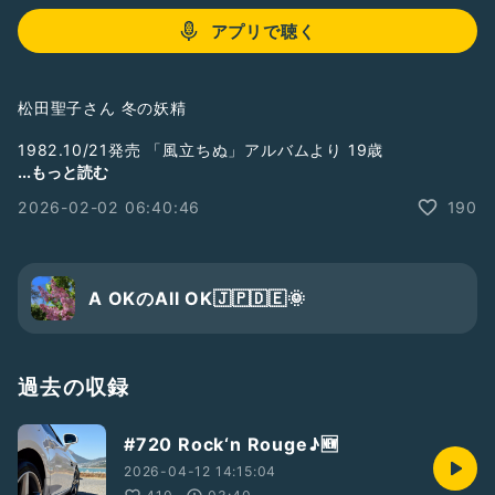
アプリで聴く
松田聖子さん 冬の妖精
1982.10/21発売 「風立ちぬ」アルバムより 19歳
...もっと読む
作詞：松本隆さん
2026-02-02 06:40:46
190
作曲：大瀧詠一さん
まだまだ
80年代女性アイドルの曲、
練習してます🥰
A OKのAll OK🇯🇵🇩🇪🌞
今回もまた
松田聖子さん🎸
過去の収録
この飛び跳ねる伴奏は
大瀧詠一さん✨
#720 Rock‘n Rouge♪🆕
もっと雰囲気出したかったけど
2026-04-12 14:15:04
ウクレレだけではムリだった〜😵💦