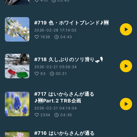
410
03:40
※楽曲申請済み
4拍子
#719 色・ホワイトブレンド♪🆕
歌は2拍目の表拍から
2026-02-28 17:14:03
歌の始まりはラ(1弦0、解放弦の1オクターブ下)
1636
04:43
コードは
D D6 Dmaj7 Em7 A7 G Aaug Bm F♯m F♯m7 Bm7 Em E7 C
A の15個
#718 久しぶりのソリ滑り🛷🎙️
#ウクレレ成長記録
#ウクレレ弾き語り
#冬の妖精
#松田聖子
#AOKウクレレ弾き語り
#80年代女性アイドル
2026-02-21 05:56:34
93
00:31
#717 はいからさんが通る
♪🆕Part.2 TRB企画
2026-02-21 04:14:04
2354
04:36
#716 はいからさんが通る