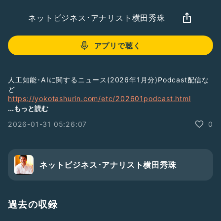
ネットビジネス･アナリスト横田秀珠
アプリで聴く
人工知能･AIに関するニュース(2026年1月分)Podcast配信な
ど
https://yokotashurin.com/etc/202601podcast.html
ChatGPT音声会話とGemini Liveと僕の３人で対談しAIについ
...もっと読む
て解説しました！
2026-01-31 05:26:07
0
#AI
#人工知能
#横田秀珠
#生成AI
#生成AIコンサルタント
#生成AIセミナー
#生成AI講師
#生成AI講演
#生成AI講座
#生成AI研修
#生成AI勉強会
ネットビジネス･アナリスト横田秀珠
過去の収録