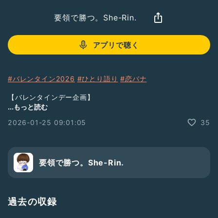
要領で勝つ。She-Rin.
アプリで聴く
#バレンタイン2026
#ひとり語り
#恋バナ
【バレンタインデー企画】
甘い思い出から苦い思い出まで
...もっと読む
あなたのバレンタインデーの思い出教えてください🙏
2026-01-25 09:01:05
35
収録で10分程度の内容を出していただき、2月28日の配信で
ご紹介させていただきます🙇‍♀️
必ず、「
#バレンタイン2026」をつけて下さい！
要領で勝つ。She-Rin.
どうぞ、よろしくお願いします🙏
過去の収録