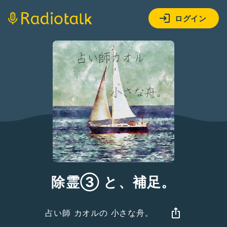
ログイン
除霊③ と、補足。
占い師 カオルの 小さな舟。