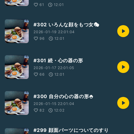
簡単に言うと根に持つタイプです(笑)嫌なやつ🤣
61
12:01
ただ、根に持つタイプとは言ったものの、嫌だったことを
未来永劫許さない！というわけではありません。
昔あんなことあったな〜ということを、今も責めたり
#302 いろんな顔をもつ女🎭
それを理由に避けたりはしませんが、あった出来事は
「忘れてねェよ？」ってタイプです。怖いやつやん！
2026-01-19 22:01:04
さて、わたしにぴったりの心の器、どなたか最適なもの
96
12:01
思いついたでしょうか🤔1 回入れたら2度と取り出せない、
秘密箱みたいな構造だったりして。ややこし！
#301 続・心の器の形
2026-01-17 22:01:05
66
12:01
#300 自分の心の器の形🍚
2026-01-15 22:01:04
82
12:02
#299 顔面パーツについてのすり