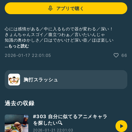
アプリで聴く
心には感情がある／中に入るもので器が変わる／深い！
きょんちゃんスゴイ／腹立つわぁ／言いたいんじゃ
知識の奥ゆかしさ／口はでかいけど深い壺／ほぼ楽しい
感情を作るのは言葉と経験／無いです。／材質は割れない
...もっと読む
お鍋／めっちゃ覚えてる／響かないタイプ／ハリボテ
2026-01-17 22:01:05
66
今度返すという宿題／人生を振り返るハタチ(?)／転換期
考えちゃう／主軸になるのは家族／多重人格の繰り返し
#会社員
#3人
#胸打スラッシュ
#胸スラ
胸打スラッシュ
【編集長なおちより】
宿題にさせてくださいと言いつつ完全に忘れてました。
過去の収録
今回の話とか例を踏まえて、皆さんの心の器の形は
どのようなものになるでしょうか🤔考えるためにはまず
#303 自分に似てるアニメキャラ
自分のこれまでを振り返って整理する必要があります。
を探したい🔍
収録中も言ってますが、ワタシ人からされたことは
嬉しかったことも嫌だったこともだいぶ覚えています。
2026-01-21 22:01:03