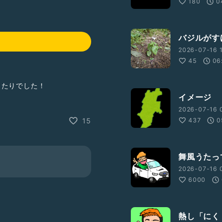
180
0
バジルがす
2026-07-16 
45
06
当たりでした！
イメージ
2026-07-16 
💡
437
0
15
舞風うたっ
2026-07-16 
落ち着きある
#Radiotalk
ーク
6000
こと
#ひとり語り
は運が良い
#マクスゼン
熱し「にく