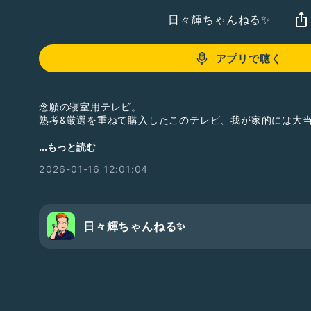
日々輝ちゃんねる✨
アプリで聴く
念願の寝室用テレビ。
熟考&厳選を重ねて購入したこのテレビ、我が家的には大
MAXZENと書いてマクスゼンと読みます。
...もっと読む
耳慣れない見慣れないかもだけど、日本のメーカーなんすよ
2026-01-16 12:01:04
#収録の日2601
#私のベストバイ2025
日々輝ちゃんねる✨
#日々輝2601
#男性トーカー
#男性
#テンション高め
#
#日々輝ちゃんねる
#豆知識
#笑い声あり
#雑学
#雑学ト
#絶対共感してもらえないこと
#ドン引きしたことされた
#お返しトーク
#お便りありがとう
#メンバーシップ
#俺
#MAXZEN
#日々輝のレビュー