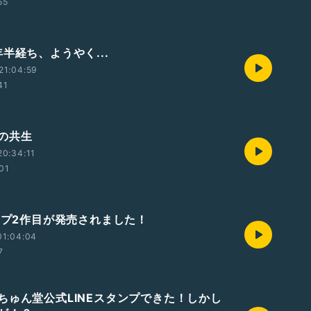
55
半経ち、ようやく...
21:04:59
41
の共生
0:34:11
:01
タンプ2作目が発売されました！
01:04:04
7
ちゅん堂公式LINEスタンプできた！しかし