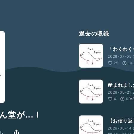
過去の収録
「わくわく
2026-07-05 1
25
10
産まれまし
2026-06-21 2
4
09:
堂が...！
【お便り返
2026-06-14 
ル