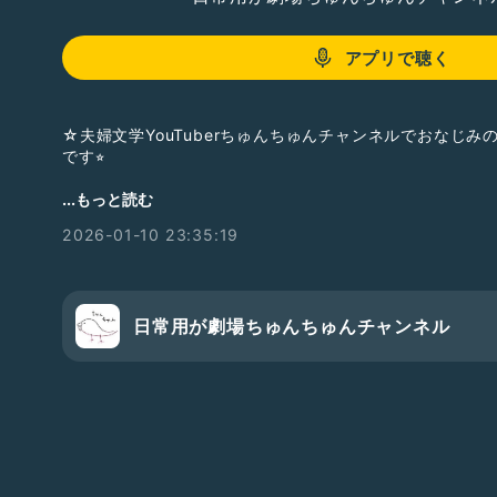
アプリで聴く
☆夫婦文学YouTuberちゅんちゅんチャンネルでおなじ
です⭐︎
#古書ちゅんちゅん堂
...もっと読む
#古書店
2026-01-10 23:35:19
#古書
#自営業
#竹取物語
#小説
#夫婦
日常用が劇場ちゅんちゅんチャンネル
#2人組
#雑談
#YouTube
#古本
#文学
#ちゅんちゅん
#古本屋
#本