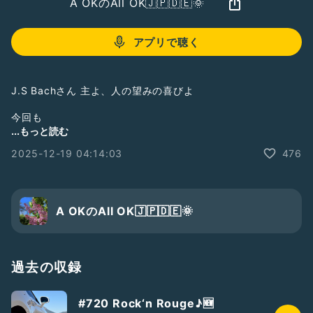
A OKのAll OK🇯🇵🇩🇪🌞
アプリで聴く
J.S Bachさん 主よ、人の望みの喜びよ
今回も
マメフェスで弾いた曲♪
...もっと読む
2025-12-19 04:14:03
476
ビオラ、チェロパートも
バイオリンで弾いた
四重奏です🎻
各パートを
A OKのAll OK🇯🇵🇩🇪🌞
何回も録り直して
やっとできましたが、
シャリシャリした音で💦
過去の収録
でもさすがに
何曲も何度も録り直してるので、
#720 Rock‘n Rouge♪🆕
他パートを聴きながら