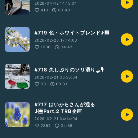
というのは
2026-04-12 14:15:04
身についてきたかも😅
410
03:40
時間をかければ
もっと良くなるだろうけど、
こればっかりに
#719 色・ホワイトブレンド♪🆕
時間を費やしてもいられないので
2026-02-28 17:14:03
とりあえず
1636
04:43
今回はこの辺で🤪
※著作権切れ
#718 久しぶりのソリ滑り🛷🎙️
#著作権切れ
#J.S.Bach
#人の望みの喜びよ
#AOK_Violin
#が〜やんTRB企画
#AOK楽曲多重録音
2026-02-21 05:56:34
93
00:31
#717 はいからさんが通る
♪🆕Part.2 TRB企画
2026-02-21 04:14:04
2354
04:36