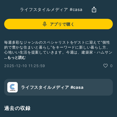
ライフスタイルメディア #casa
アプリで聴く
毎週多彩なジャンルのスペシャリストをゲストに迎えて“個性
的で豊かな住まいと暮らし”をキーワードに新しい暮らし方、
心地いい生活を提案していきます。今週は、建築家・ハムサン
ドスタジオ株式会社 代表 伯耆原洋太さんをゲストにお迎え
...もっと読む
し、様々なお話をお伺いしていきます。
#crossfm
#casa
2025-12-10 11:25:59
0
ライフスタイルメディア #casa
過去の収録