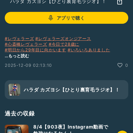
ハラダ カズヨシ【ひとり裏育毛ラジオ】！
アプリで聴く
#レヴェラーズ
#レヴェラーズオンジアース
#心斎橋レヴェラーズ
#今日で28歳に
#明日から29年目に向かいます
#いろいろありました
#まだまだ勉強
#まだまだ経験
...もっと読む
#守りに入らず進んでいかなきゃ
#さぁがんばろー！
2025-12-09 02:13:10
0
ハラダ カズヨシ【ひとり裏育毛ラジオ】！
過去の収録
8/4【903夜】Instagram動画で