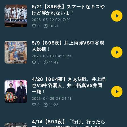
5/21【896夜】スマートなキスや
けど浮かれないよ！
2026-05-22 02:17:20
0
10:21
5/9【895夜】井上尚弥VS中谷潤
人総括！
2026-05-10 04:19:29
0
11:49
4/28【894夜】さぁ決戦、井上尚
也VS中谷潤人、井上拓真VS井岡
一翔！
2026-04-29 03:24:11
0
11:22
4/14【893夜】「行け、行ったら