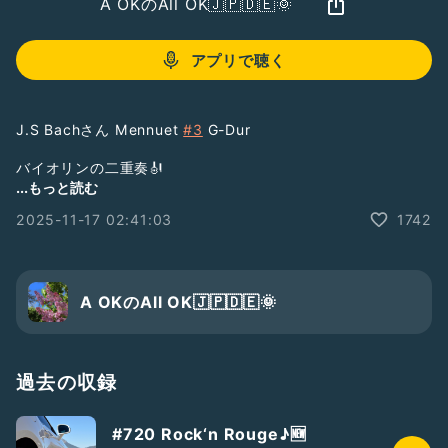
A OKのAll OK🇯🇵🇩🇪🌞
アプリで聴く
J.S Bachさん Mennuet
#3
G-Dur
バイオリンの二重奏🎻
...もっと読む
いろんなメヌエットがあるけど
2025-11-17 02:41:03
1742
今回はコレ😊
※著作権切れ
#著作権切れ
#J.SBach
#mennuet
#AOK_Violin
A OKのAll OK🇯🇵🇩🇪🌞
#が〜やんTRB企画
#AOK楽曲多重録音
過去の収録
#720 Rock‘n Rouge♪🆕