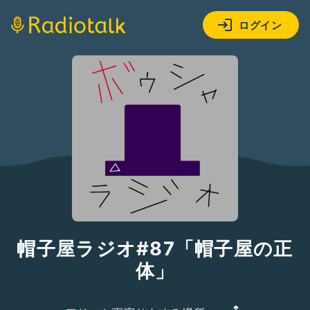
ログイン
帽子屋ラジオ#87「帽子屋の正
体」