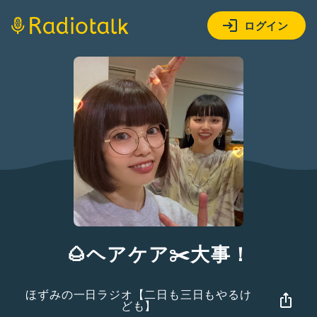
ログイン
🌰ヘアケア✂️大事！
ほずみの一日ラジオ【二日も三日もやるけ
ども】