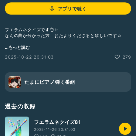
アプリで聴く
フエラムネクイズです👌✨
なんの曲か分かった方、おたよりくださると嬉しいです☺️
ヒント：平成初期の女性ボーカルの曲です
...もっと読む
2025-10-22 20:31:03
279
フエラムネクイズ75の答えは、
愛のしるし/PUFFY
でした
正解者6人！
ご参加ありがとうございます〜
たまにピアノ弾く番組
早押しクイズ化してますwww
正解者には何番目の正解者だったかお伝えしております、奮っ
てご参加ください🙇🏻‍♂️
過去の収録
#フエラムネ
フエラムネクイズ81
2025-11-26 20:31:03