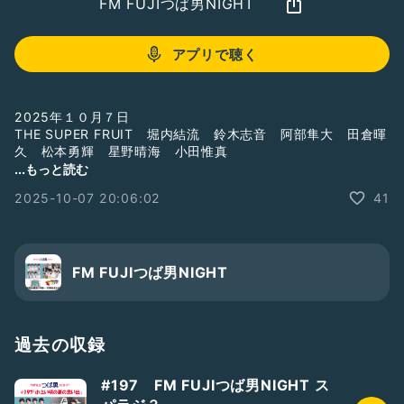
FM FUJIつば男NIGHT
アプリで聴く
2025年１０月７日
THE SUPER FRUIT 堀内結流 鈴木志音 阿部隼大 田倉暉
久 松本勇輝 星野晴海 小田惟真
...もっと読む
#世が世なら!!!
#おしゃべり電波ステーション
#スパラジ
2025-10-07 20:06:02
41
#つば男
☆FM FUJI
毎週火曜よる7:00～7:54OA！
https://www.fmfuji.jp/
FM FUJIつば男NIGHT
☆Radiotalk
同時配信！
https://radiotalk.jp/program/124143
過去の収録
#197 FM FUJIつば男NIGHT ス