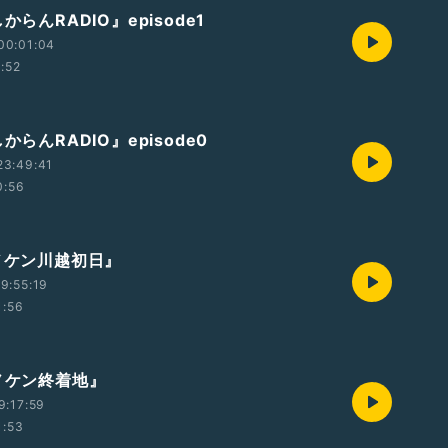
からんRADIO』episode1
00:01:04
1:52
からんRADIO』episode0
23:49:41
0:56
エノケン川越初日』
9:55:19
1:56
エノケン終着地』
9:17:59
1:53