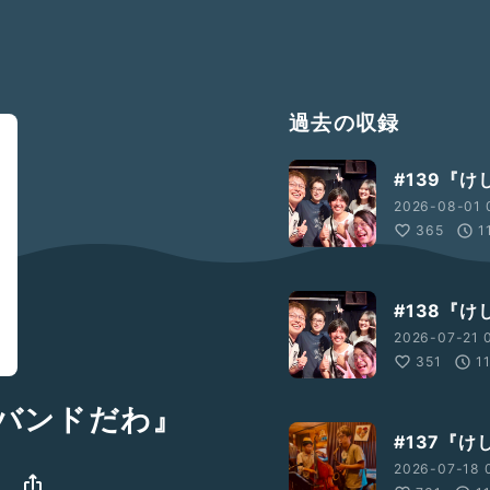
過去の収録
#139『けし
2026-08-01 
365
1
#138『けし
2026-07-21 0
351
1
いバンドだわ』
#137『けし
2026-07-18 