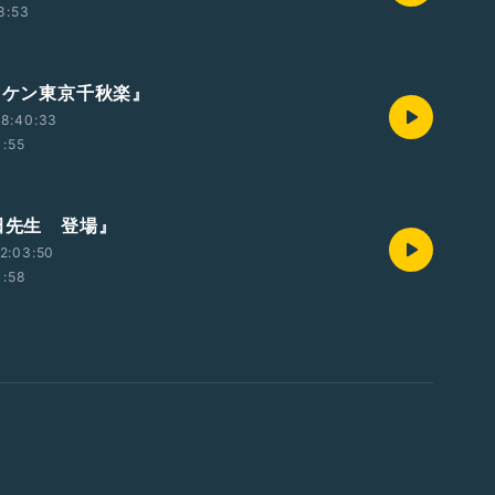
8:53
エノケン東京千秋楽』
18:40:33
1:55
柳田先生 登場』
2:03:50
1:58