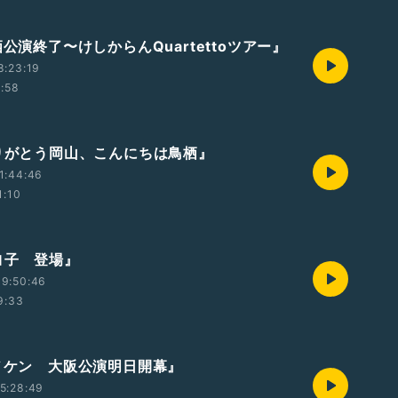
栖公演終了〜けしからんQuartettoツアー』
8:23:19
1:58
ありがとう岡山、こんにちは鳥栖』
1:44:46
1:10
キヨ子 登場』
09:50:46
9:33
エノケン 大阪公演明日開幕』
5:28:49