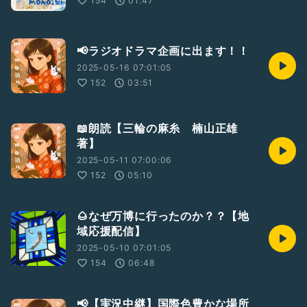
154
01:47
📢ラジオドラマ企画に出ます！！
2025-05-16 07:01:05
152
03:51
📖朗読【三輪の麻糸 楠山正雄
著】
2025-05-11 07:00:06
152
05:10
🌰なぜ万博に行ったのか？？【地
域応援配信】
2025-05-10 07:01:05
154
06:48
📢【実況中継】国際色豊かな場所