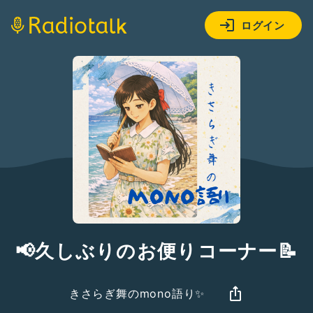
ログイン
📢久しぶりのお便りコーナー📝
きさらぎ舞のmono語り✨