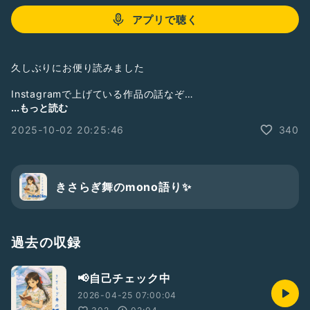
アプリで聴く
久しぶりにお便り読みました
Instagramで上げている作品の話なぞ…
...もっと読む
（消しちゃった💦と思っていた収録が残ってましたので配信し
2025-10-02 20:25:46
340
ます☺️）
#ひとり語り
#お便り
#落ち着きある
きさらぎ舞のmono語り✨
#ラジオらしい番組
過去の収録
📢自己チェック中
2026-04-25 07:00:04