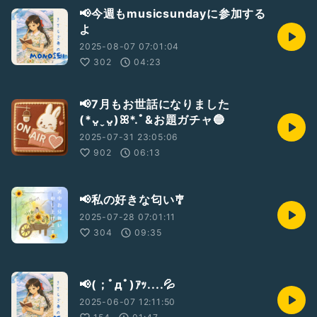
📢今週もmusicsundayに参加する
よ
2025-08-07 07:01:04
302
04:23
📢7月もお世話になりました
(*ᴗ͈ˬᴗ͈)ꕤ*.ﾟ&お題ガチャ🔵
2025-07-31 23:05:06
902
06:13
📢私の好きな匂い🎐
2025-07-28 07:01:11
304
09:35
📢(；ﾟдﾟ)ｱｯ....💦
2025-06-07 12:11:50