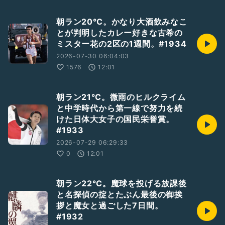
朝ラン20℃。かなり大酒飲みなこ
とが判明したカレー好きな古希の
ミスター花の2区の1週間。#1934
2026-07-30 06:04:03
1576
12:01
朝ラン21℃。微雨のヒルクライム
と中学時代から第一線で努力を続
けた日体大女子の国民栄誉賞。
#1933
2026-07-29 06:29:33
0
12:01
朝ラン22℃。魔球を投げる放課後
と名探偵の掟とたぶん最後の御挨
拶と魔女と過ごした7日間。
#1932