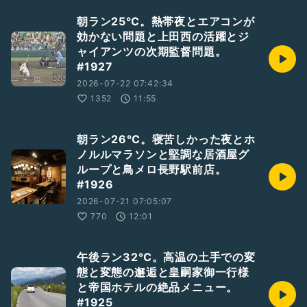
朝ラン25℃。熱帯夜とエアコンが
効かない問題と上田西の活躍とジ
ャイアンツの次期監督問題。
#1927
2026-07-22 07:42:34
1352
11:55
朝ラン26℃。寝苦しかった夜とホ
ノルルマラソンと堅調な居酒屋グ
ループと鳥メロ長野駅前店。
#1926
2026-07-21 07:05:07
770
12:01
午後ラン32℃。高温の土手での変
態と変態の邂逅と皇嗣家御一行様
と帝国ホテルの絶品メニュー。
#1925