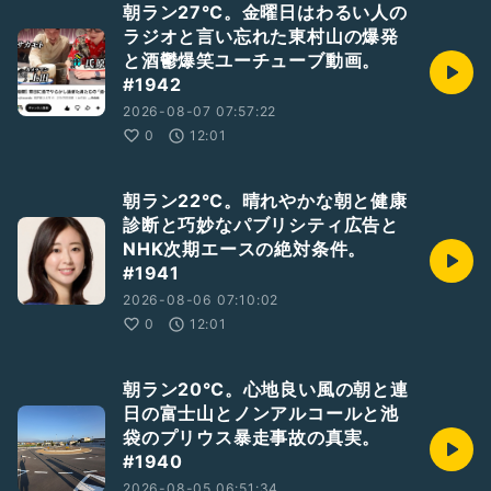
朝ラン27℃。金曜日はわるい人の
ラジオと言い忘れた東村山の爆発
と酒鬱爆笑ユーチューブ動画。
#1942
2026-08-07 07:57:22
0
12:01
朝ラン22℃。晴れやかな朝と健康
診断と巧妙なパブリシティ広告と
NHK次期エースの絶対条件。
#1941
2026-08-06 07:10:02
0
12:01
朝ラン20℃。心地良い風の朝と連
日の富士山とノンアルコールと池
袋のプリウス暴走事故の真実。
#1940
2026-08-05 06:51:34