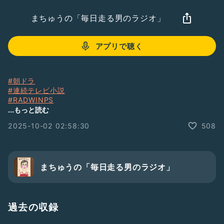
まちゅうの「毎日走る男のラジオ」
アプリで聴く
#朝ドラ
#連続テレビ小説
#RADWINPS
#野田洋次郎
...もっと読む
#あんぱん
2025-10-02 02:58:30
508
#賜物
#最終回
#まちゅう
#ギター弾き語り
まちゅうの「毎日走る男のラジオ」
過去の収録