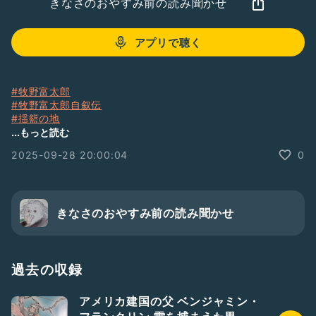
きなさのおやすみ前の読み聞かせ
アプリで聴く
#牧野富太郎
#牧野富太郎自叙伝
#揺籃の地
#佐川町
...もっと読む
#朗読
2025-09-28 20:00:04
0
#PBS101
#ぴんく放送局101
きなさのおやすみ前の読み聞かせ
過去の収録
アメリカ建国の父 ベンジャミン・