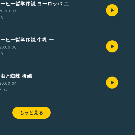
コーヒー哲学序説 ヨーロッパ 二
20:00:03
33
コーヒー哲学序説 牛乳 一
20:00:06
20
蓑虫と蜘蛛 後編
20:00:04
7:32
もっと見る