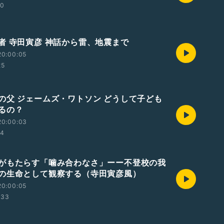
10
者 寺田寅彦 神話から雷、地震まで
20:00:05
25
の父 ジェームズ・ワトソン どうして子ども
るの？
20:00:03
14
がもたらす「噛み合わなさ」ーー不登校の我
の生命として観察する（寺田寅彦風）
20:00:05
:33