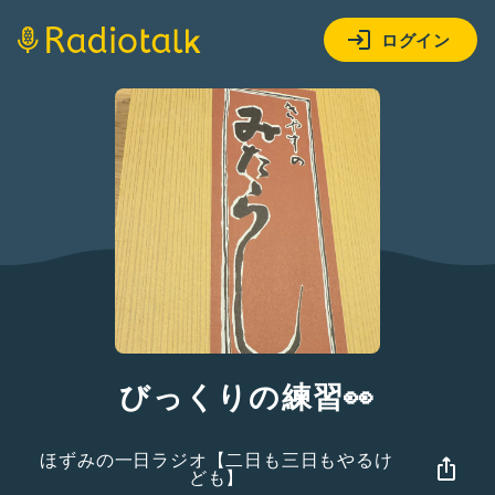
ログイン
びっくりの練習👀
ほずみの一日ラジオ【二日も三日もやるけ
ども】