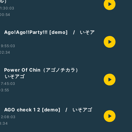
カル）
1:30:03
00:54
Ago!Ago!!Party!!! [demo] / いそア
19:55:03
02:34
 Power Of Chin（アゴノチカラ）
 / いそアゴ
17:45:03
03:55
AGO check 1 2 [demo] / いそアゴ
12:08:03
3:34