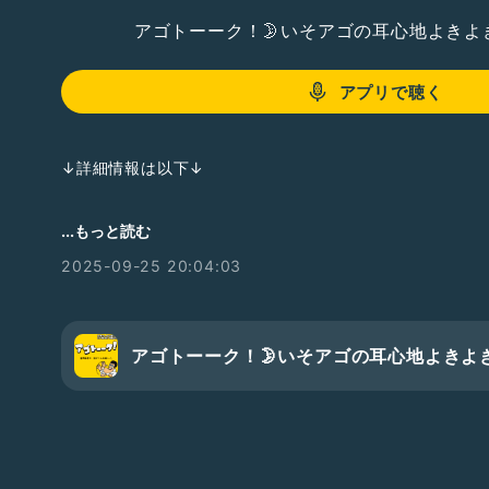
アゴトーーク！🌛いそアゴの耳心地よきよ
アプリで聴く
↓詳細情報は以下↓
■ジャンル
...もっと読む
ヒップホップ、チル
2025-09-25 20:04:03
■楽曲コンセプト
アゴナーたちが集うこの空間、まったりできるこの居心地
画のようた！
そんな空想を描いた？ちる曲。
アゴトーーク！🌛いそアゴの耳心地よきよ
■クレジット
作詞：Gemini 2.5 Pro、いそアゴ
作曲：Suno AI Pro v4.5+
編曲：FL Studio Signature、いそアゴ