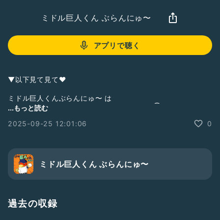
ミドル巨人くん ぶらんにゅ〜
アプリで聴く
▼以下見て見て❤︎
ミドル巨人くんぶらんにゅ〜 は
zaboのサポートポッドキャスト番組です。(③サポート)
...もっと読む
①メインポッドキャスト
2025-09-25 12:01:06
0
【シン野球トーク】
BaseBallCafe べかふぇ／
#べかふぇ
▼
https://podcasts.apple.com/jp/podcast/%E3%82%B7%E3
%83%B3%E9%87%8E%E7%90%83%E3%83%88%E3%83%
ミドル巨人くん ぶらんにゅ〜
BC%E3%82%AF-
baseballcafe%E3%81%B9%E3%81%8B%E3%81%B5%E3%
81%87/id1707783906
過去の収録
②サブポッドキャスト
今夜はマワシなしで・・・／
#ましなし