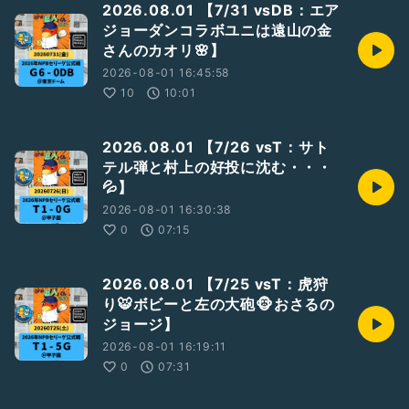
2026.08.01 【7/31 vsDB：エア
▼
ジョーダンコラボユニは遠山の金
https://open.spotify.com/show/5N12MhN3jET7WOIdWa
さんのカオリ🌸】
04YW?si=69Z98lncRIeUTg_5ZiTWbA
2026-08-01 16:45:58
④サポートポッドキャスト
10
10:01
もっと！週末のポッドキャスター
▼
https://stand.fm/channels/5f420a11907968e29deb63ee
2026.08.01 【7/26 vsT：サト
テル弾と村上の好投に沈む・・・
⑤声日記
💦】
zaboのマイクブルペン
▼
2026-08-01 16:30:38
https://listen.style/p/zabo06/czqzuiie
0
07:15
⑥アーカイブ特集
GiantsCastアーカイブ(年一更新)
2026.08.01 【7/25 vsT：虎狩
▼
り🐯ボビーと左の大砲🐵おさるの
https://podcasts.apple.com/jp/podcast/giantscast%E3%
ジョージ】
82%A2%E3%83%BC%E3%82%AB%E3%82%A4%E3%83%
96/id1743613308
2026-08-01 16:19:11
0
07:31
／
#巨人
／
#ジャイアンツ
／
#Giants
／
#G党
／
#新風