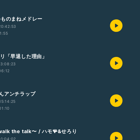
のものまねメドレー
20:42:53
1:55
プリ「早退した理由」
3:08:23
06:12
んアンチラップ
5:14:25
01:10
alk the talk〜 / ハモ🪸&せろり
1:04:02