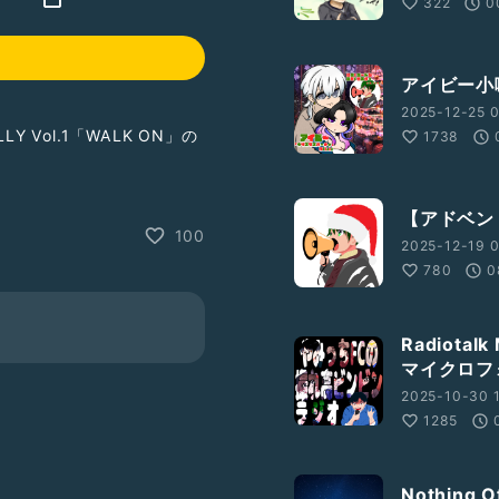
322
0
アイビー小
2025-12-25 0
Y Vol.1「WALK ON」の
1738
ナルの曲です🎧
【アドベン
100
2025-12-19 0
780
0
Radiotal
マイクロフ
2025-10-30 
1285
Nothing O