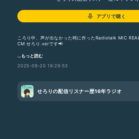
アプリで聴く
ころり中、声が出なかった時に作ったRadiotalk MIC REALL
CM せろり.verです📢
11人のメンバーで、ビート・リリック・サムネ全てオリジ
...もっと読む
フル音源は、せろりの収録へ‼️⬇️
2025-09-20 19:29:53
https://radiotalk.jp/talk/1343184
#せろりのリスナー歴16年ラジオ
#CM甲子園
せろりの配信リスナー歴16年ラジオ