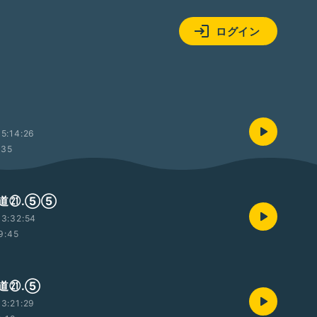
ログイン
5:14:26
:35
道㉑.⑤⑤
3:32:54
9:45
道㉑.⑤
3:21:29