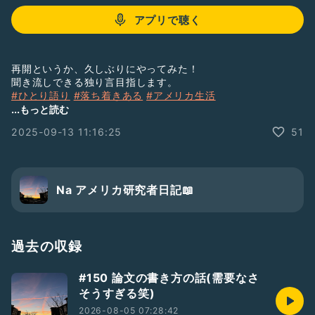
アプリで聴く
再開というか、久しぶりにやってみた！
聞き流しできる独り言目指します。
#ひとり語り
#落ち着きある
#アメリカ生活
#アメリカ一人暮らし
#理系
...もっと読む
2025-09-13 11:16:25
51
Na アメリカ研究者日記📖
過去の収録
#150 論文の書き方の話(需要なさ
そうすぎる笑)
2026-08-05 07:28:42