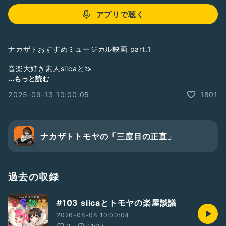
アプリで聴く
ナカザトおすすめミュージカル映画 part.1
音楽大好き素人siicaと🦄
熱血アチアチバンドマン トモヤが🔥
...もっと読む
音楽について語ります🎧
2025-09-13 10:00:05
1801
【随時募集中💌】
✅ナカザトさん的にこの曲どう思う？
✅siicaちゃん最近どんな歌きくの？
✅2人にこの曲歌ってほしいです！
ナカザトトモヤの「三度目の正直」
などなど！何でもお便りwelcome🙆‍♀️
⋆┈┈┈┈┈┈┈┈┈┈┈┈┈┈┈⋆
Radio talk
過去の収録
番組 siica’s room.*･ﾟ
https://radiotalk.jp/program/120435
#103 siicaとトモヤの楽屋談議
YouTube
2026-08-08 10:00:04
https://youtube.com/@siica-2525