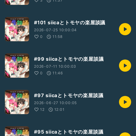
3
11:37
TikTok︎‪
https://www.tiktok.com/@siica.25
#101 siicaとトモヤの楽屋談議
⋆┈┈┈┈┈┈┈┈┈┈┈┈┈┈┈⋆
2026-07-25 10:00:04
ナカザト所属バンド
0
11:58
「3rd Time Lucky」
●公式X
https://twitter.com/3rd_TL_official
#99 siicaとトモヤの楽屋談議
●Youtube
2026-07-11 10:00:03
https://youtube.com/@3rdtimeluckyofficial
0
11:46
⋆┈┈┈┈┈┈┈┈┈┈┈┈┈┈┈⋆
※お便りも、ご意見・ご感想
お待ちしております(*.ˬ.)"
#97 siicaとトモヤの楽屋談議
#ラジオ
#音楽
#音楽紹介
#コラボ
#siicaとトモヤの楽屋談議
2026-06-27 10:00:05
12
12:01
#95 siicaとトモヤの楽屋談議