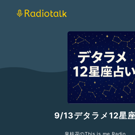
9/13デタラメ12星
泉桂花のThis is me Radio