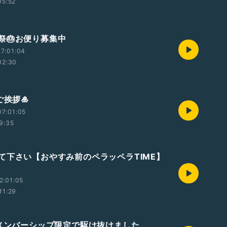
05:52
祭🎂お便り募集中
7:01:04
02:30
ご挨拶🎍
7:01:05
9:35
て下さい【おやすみ前のペラッペラTIME】
2:01:05
11:29
はメンバーシップ限定で駆け抜けました