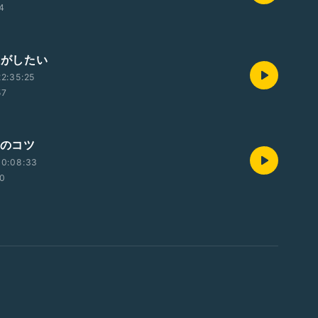
54
恋がしたい
2:35:25
57
術のコツ
00:08:33
10