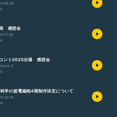
23:58:28
00
期 感想会
00:17:28
24
コント2025出場 感想会
00:44:11
15
ある科学の超電磁砲4期制作決定について
00:30:16
56