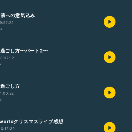
台出演への意気込み
9:57:24
34
月の過ごし方〜パート2〜
8:07:12
7
の過ごし方
1:00:22
54
ERworldクリスマスライブ感想
0:17:39