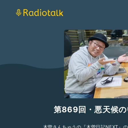
第869回・悪天候
木曽さんちゅうの『木曽日記NEXT』