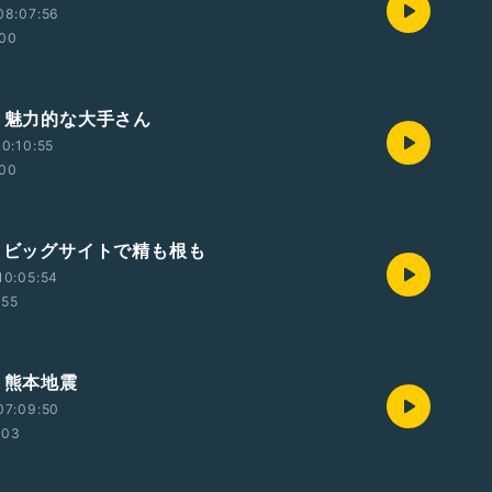
08:07:56
:00
回・魅力的な大手さん
0:10:55
:00
回・ビッグサイトで精も根も
10:05:54
:55
・熊本地震
07:09:50
:03