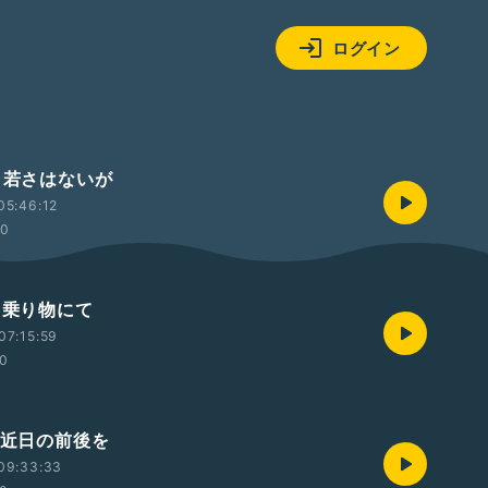
ログイン
回・若さはないが
05:46:12
20
・乗り物にて
07:15:59
00
・近日の前後を
09:33:33