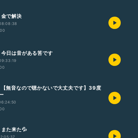
・金で解決
08:08:38
:00
回・今日は音がある筈です
09:33:19
:00
回・【無音なので聴かないで大丈夫です】39度
ー
06:24:50
:00
・また来た💦
2:05:37