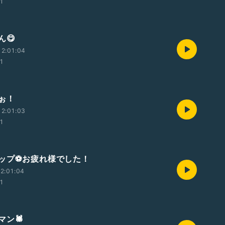
01
ん😋
2:01:04
01
ぉ！
2:01:03
01
ップ⚽️お疲れ様でした！
2:01:04
01
ン🕷️