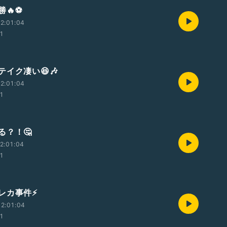
🔥⚽️
2:01:04
01
イク凄い😆🎶
2:01:04
01
る？！🤔
2:01:04
01
レカ事件⚡️
2:01:04
01