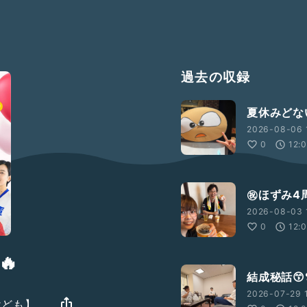
過去の収録
夏休みどな
2026-08-06 
0
12:
㊗️ほずみ4
2026-08-03 
0
12:
🔥
結成秘話😙❣
2026-07-29 1
けども】